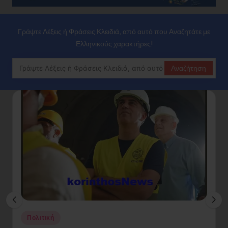
Γράψτε Λέξεις ή Φράσεις Κλειδιά, από αυτό που Αναζητάτε με
Ελληνικούς χαρακτήρες!
Αναζήτηση
Posted
P
Πολιτική
in
in