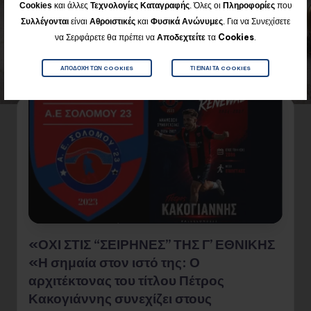
στον Κάβο Ισθμίας
Cookies
και άλλες
Τεχνολογίες Καταγραφής
. Όλες οι
Πληροφορίες
που
Για να Συνεχίσετε
Συλλέγονται
είναι
Αθροιστικές
και
Φυσικά
Ανώνυμες
.
1
7 Αυγούστου 2026
να Σερφάρετε θα πρέπει να
Αποδεχτείτε
τα
Cookies
.
Διαβάστε όλο το Άρθρο
ΑΠΟΔΟΧΉ ΤΩΝ COOKIES
ΤΙ ΕΊΝΑΙ ΤΑ COOKIES
«ΟΧΙ ΣΤΙΣ “ΣΕΙΡΗΝΕΣ” ΤΗΣ Γ’ ΕΘΝΙΚΗΣ
«Η σημαία στον ιστό της: Ο
αρχιτέκτονας του τίτλου Πέτρος
Κακογιάννης συνεχίζει στους