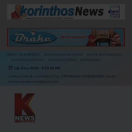
Skip
to
content
ABOUT US & WEBSITE
ΗΛΕΚΤΡΟΝΙΚΗ ΤΑΥΤΟΤΗΤΑ
ΟΡΟΙ & ΠΡΟΥΠΟΘΕΣΕΙΣ
ΠΟΛΙΤΙΚΗ ΑΠΟΡΡΗΤΟΥ
ΠΟΛΙΤΙΚΗ COOKIES
ΒΙΝΤΕΟΘΗΚΗ
Σάβ, 8 Αυγ 2026
-
5:20:58 AM
ΣΥΡΑΚΟΥΣΩΝ 18 - ΚΟΡΙΝΘΟΣ | Τηλ.: 2741084830 / 6945853883 | Email:
korinthosnews.com@gmail.com