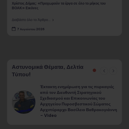
Χρίστος Δήμας: «Προχωρούν τα έργα σε όλο το μήκος του
Χ
ΒΟΑΚ» Εικόνες
α
Διαβάστε όλο το Άρθρο...
Δι
7 Αυγούστου 2026
Αστυνομικά Θέματα, Δελτία
Τύπου!
Έκτακτη ενημέρωση για τις πυρκαγιές
από τον Διευθυντή Στρατηγικού
Σχεδιασμού και Επικοινωνίας του
Αρχηγείου Πυροσβεστικού Σώματος
Αρχιπύραρχο Βασίλειο Βαθρακογιάννη
– Video