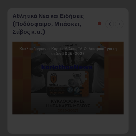
Αθλητικά Νέα και Ειδήσεις
(Ποδόσφαιρο, Μπάσκετ,
Στίβος κ.α.)
Κυκλοφόρησαν οι Κάρτες Μέλους “Α.Ο. Λουτράκι” για τη
σεζόν 2026-2027
«Α
το