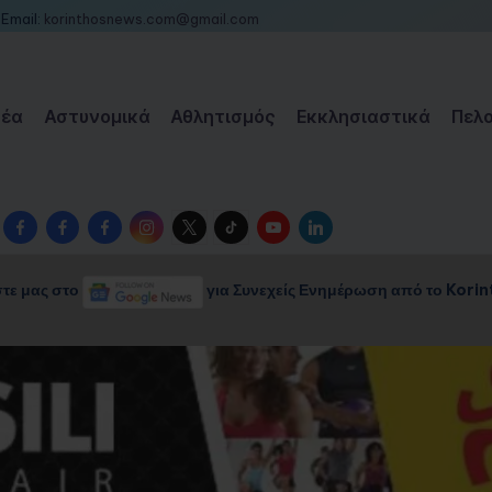
Email:
korinthosnews.com@gmail.com
Νέα
Αστυνομικά
Αθλητισμός
Εκκλησιαστικά
Πελ
Facebook
Facebook
Facebook
Instagram
Twitter
TikTok
YouTube
LinkedIn
Group
Page
Page
τε μας στο
για Συνεχείς Ενημέρωση από το Kori