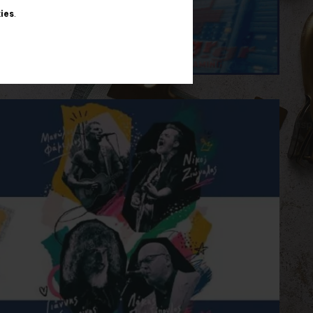
ies
.