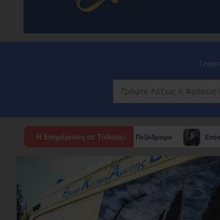
Γράψτε
Η Ενημέρωση σε Τίτλους:
ολυκατοικία στο Πεζόδρομο
Ετήσιο Ιερό Μνημόσυνο του α