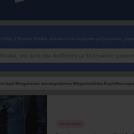
 Λέξεις ή Φράσεις Κλειδιά, από αυτό που Αναζητάτε με Ελληνικούς χαρα
ειμνήστου Μητροπολίτου Κορίνθου κυρού Διονυσίου Δ΄
Posted
Αστυνομικά
in