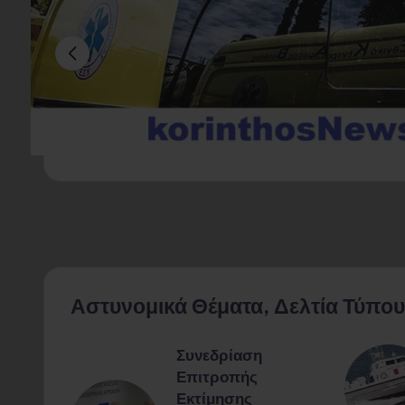
Αστυνομικά Θέματα, Δελτία Τύπου
 στο
Συνεδρίαση
Επιτροπής
εαρός
Εκτίμησης