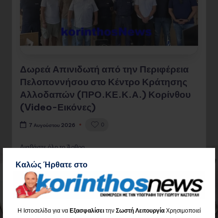
Δωρεά Απινιδωτή από την Περιφέρεια
Πελοποννήσου στο Κέντρο Κράτησης
Αλλοδαπών (ΠΡΟ.ΚΕ.Κ.Α.) Κορίνθου
(Video-Εικόνες)
0
7 Αυγούστου 2026
Διαβάστε όλο το Άρθρο
Καλώς Ήρθατε στο
Η Ιστοσελίδα για να
Εξασφαλίσει
την
Σωστή Λειτουργία
Χρησιμοποιεί