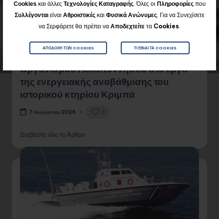
Cookies
και άλλες
Τεχνολογίες Καταγραφής
. Όλες οι
Πληροφορίες
που
Για να Συνεχίσετε
Συλλέγονται
είναι
Αθροιστικές
και
Φυσικά
Ανώνυμες
.
να Σερφάρετε θα πρέπει να
Αποδεχτείτε
τα
Cookies
.
ΑΠΟΔΟΧΉ ΤΩΝ COOKIES
ΤΙ ΕΊΝΑΙ ΤΑ COOKIES
Καθοριστικός ο ρόλος του Αναπτυξιακού
Οργανισμού Πελοποννήσου στο έργο
της ενεργειακής αναβάθμισης του
ιστορικού κτηρίου Κριμπά
0
7 Αυγούστου 2026
Διαβάστε όλο το Άρθρο