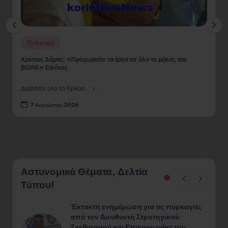
ed
Posted
ιτική
Πολιτική
in
ος Δήμας: «Προχωρούν τα έργα σε όλο το μήκος του
Χρίστος Δή
 Εικόνες
αναβάθμιση
τε όλο το Άρθρο...
Διαβάστε όλο
Αυγούστου 2026
7 Αυγούσ
Αστυνομικά Θέματα, Δελτία
Τύπου!
Έκτακτη ενημέρωση για τις πυρκαγιές
από τον Διευθυντή Στρατηγικού
Σχεδιασμού και Επικοινωνίας του