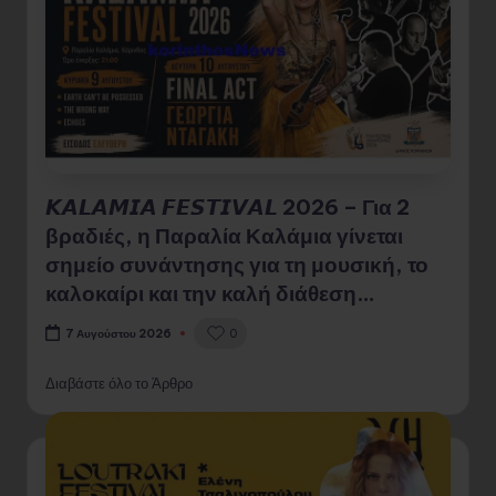
𝙆𝘼𝙇𝘼𝙈𝙄𝘼 𝙁𝙀𝙎𝙏𝙄𝙑𝘼𝙇 2026 – Για 2
βραδιές, η Παραλία Καλάμια γίνεται
σημείο συνάντησης για τη μουσική, το
καλοκαίρι και την καλή διάθεση…
0
7 Αυγούστου 2026
Διαβάστε όλο το Άρθρο