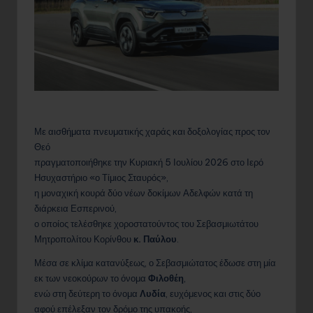
Με αισθήματα πνευματικής χαράς και δοξολογίας προς τον
Θεό
πραγματοποιήθηκε την Κυριακή 5 Ιουλίου 2026 στο Ιερό
Ησυχαστήριο «ο Τίμιος Σταυρός»,
η μοναχική κουρά δύο νέων δοκίμων Αδελφών κατά τη
διάρκεια Εσπερινού,
ο οποίος τελέσθηκε χοροστατούντος του Σεβασμιωτάτου
Μητροπολίτου Κορίνθου
κ. Παύλου
.
Μέσα σε κλίμα κατανύξεως, ο Σεβασμιώτατος έδωσε στη μία
εκ των νεοκούρων το όνομα
Φιλοθέη
,
ενώ στη δεύτερη το όνομα
Λυδία
, ευχόμενος και στις δύο