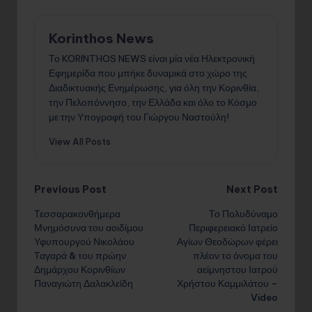
l
Korinthos News
Το KORINTHOS NEWS είναι μία νέα Ηλεκτρονική
Εφημερίδα που μπήκε δυναμικά στο χώρο της
Διαδικτυακής Ενημέρωσης, για όλη την Κορινθία,
την Πελοπόννησο, την Ελλάδα και όλο το Κόσμο
με την Υπογραφή του Γιώργου Ναστούλη!
View All Posts
Post
Previous Post
Next Post
Τεσσαρακονθήμερα
Το Πολυδύναμο
navigation
Μνημόσυνα του αοιδίμου
Περιφερειακό Ιατρείο
Υφυπουργού Νικολάου
Αγίων Θεοδώρων φέρει
Ταγαρά & του πρώην
πλέον το όνομα του
Δημάρχου Κορινθίων
αείμνηστου Ιατρού
Παναγιώτη Δαλακλείδη
Χρήστου Καμμιλάτου –
Video