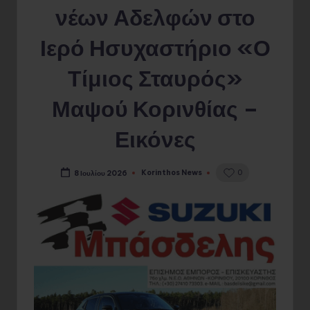
Μοναχική Κουρά δύο
νέων Αδελφών στο
Ιερό Ησυχαστήριο «Ο
Τίμιος Σταυρός»
Μαψού Κορινθίας –
Εικόνες
Korinthos News
0
8 Ιουλίου 2026
Posted
by