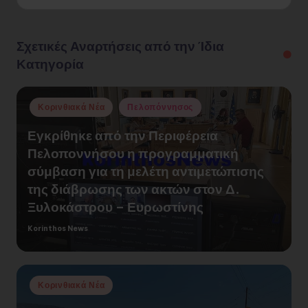
Σχετικές Αναρτήσεις από την Ίδια
Κατηγορία
Posted
Κορινθιακά Νέα
Πελοπόννησος
in
Εγκρίθηκε από την Περιφέρεια
Πελοποννήσου η προγραμματική
σύμβαση για τη μελέτη αντιμετώπισης
της διάβρωσης των ακτών στον Δ.
Ξυλοκάστρου – Ευρωστίνης
Korinthos News
Posted
by
Posted
Κορινθιακά Νέα