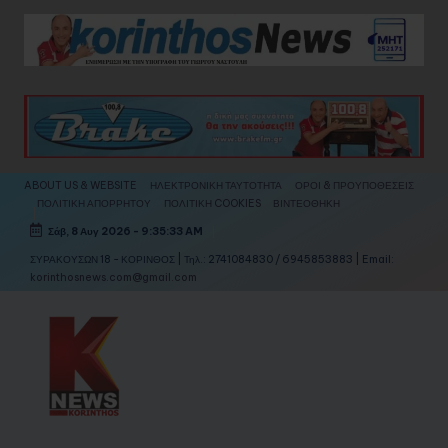
Skip
to
content
ABOUT US & WEBSITE
ΗΛΕΚΤΡΟΝΙΚΗ ΤΑΥΤΟΤΗΤΑ
ΟΡΟΙ & ΠΡΟΥΠΟΘΕΣΕΙΣ
ΠΟΛΙΤΙΚΗ ΑΠΟΡΡΗΤΟΥ
ΠΟΛΙΤΙΚΗ COOKIES
ΒΙΝΤΕΟΘΗΚΗ
Σάβ, 8 Αυγ 2026
-
9:35:36 AM
ΣΥΡΑΚΟΥΣΩΝ 18 - ΚΟΡΙΝΘΟΣ | Τηλ.: 2741084830 / 6945853883 | Email:
korinthosnews.com@gmail.com