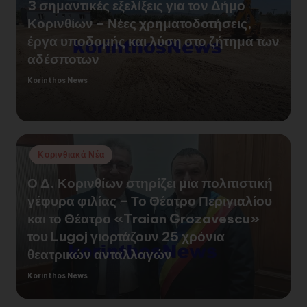
in
3 σημαντικές εξελίξεις για τον Δήμο
Κορινθίων – Νέες χρηματοδοτήσεις,
έργα υποδομής και λύση στο ζήτημα των
αδέσποτων
Korinthos News
Posted
by
Posted
Κορινθιακά Νέα
in
Ο Δ. Κορινθίων στηρίζει μια πολιτιστική
γέφυρα φιλίας – Το Θέατρο Περιγιαλίου
και το Θέατρο «Traian Grozavescu»
του Lugoj γιορτάζουν 25 χρόνια
θεατρικών ανταλλαγών
Korinthos News
Posted
by