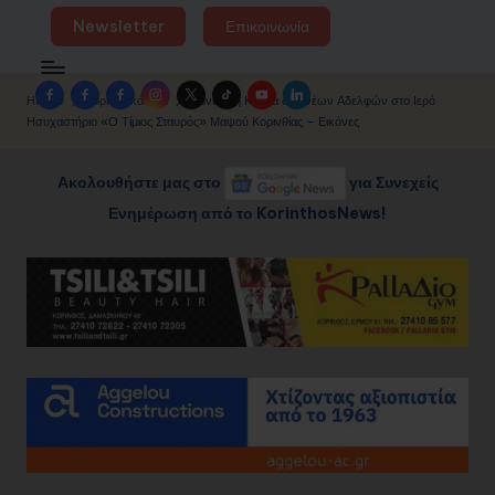
Newsletter
Επικοινωνία
Facebook
Facebook
Facebook
Instagram
Twitter
TikTok
YouTube
LinkedIn
Home
Κορινθιακά Νέα
Μοναχική Κουρά δύο νέων Αδελφών στο Ιερό
Group
Page
Page
Ησυχαστήριο «Ο Τίμιος Σταυρός» Μαψού Κορινθίας – Εικόνες
Ακολουθήστε μας στο
για Συνεχείς
Ενημέρωση από το KorinthosNews!