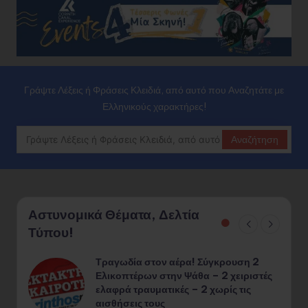
Γράψτε Λέξεις ή Φράσεις Κλειδιά, από αυτό που Αναζητάτε με
Ελληνικούς χαρακτήρες!
Αναζήτηση
Αστυνομικά Θέματα, Δελτία
Τύπου!
Φυτεία 890 δενδρυλλίων κάνναβης
ς
εντοπίσθηκε στον Δ. Σικυωνίων – Σε
εξέλιξη βρίσκονται οι έρευνες για την
ταυτοποίηση & τη σύλληψη των