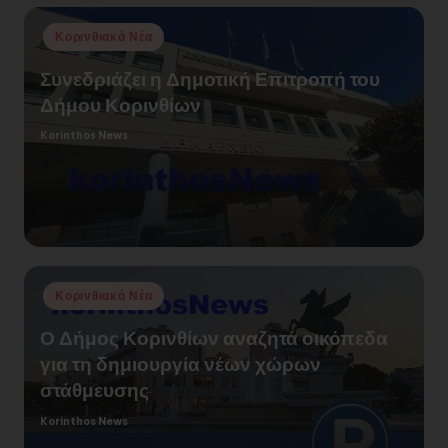
Posted
Κορινθιακά Νέα
in
Συνεδριάζει η Δημοτική Επιτροπή του
Δήμου Κορινθίων
Korinthos News
Posted
by
Posted
Κορινθιακά Νέα
in
Ο Δήμος Κορινθίων αναζητά οικόπεδα
για τη δημιουργία νέων χώρων
στάθμευσης
Korinthos News
Posted