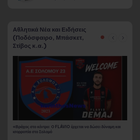
καλλιεργητών της
Αθλητικά Νέα και Ειδήσεις
(Ποδόσφαιρο, Μπάσκετ,
Στίβος κ.α.)
«Η επιστροφή του πρωταθλητή: Ο Κακανάκος ξανά με τα
Πρ
χρώματα του Τενεάτη!»
φι