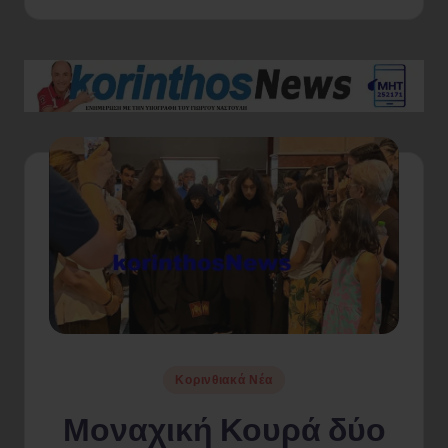
Posted
Κορινθιακά Νέα
in