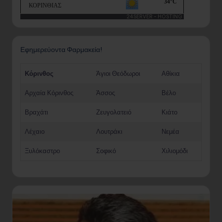
24SERVER - HOSTING
Εφημερεύοντα Φαρμακεία!
Κόρινθος
Άγιοι Θεόδωροι
Αθίκια
Αρχαία Κόρινθος
Άσσος
Βέλο
Βραχάτι
Ζευγολατειό
Κιάτο
Λέχαιο
Λουτράκι
Νεμέα
Ξυλόκαστρο
Σοφικό
Χιλιομόδι