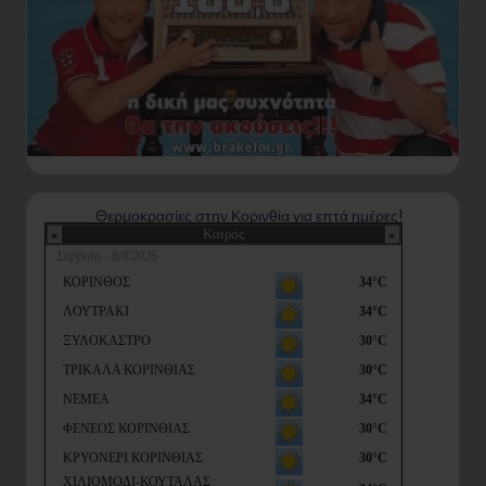
Θερμοκρασίες στην Κορινθία για επτά ημέρες!