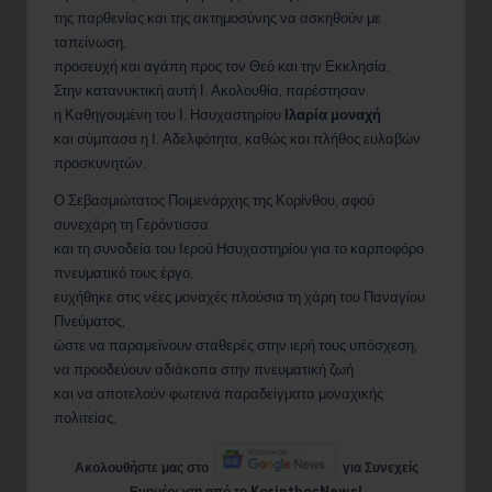
αφού επέλεξαν τον δρόμο της υπακοής,
της παρθενίας και της ακτημοσύνης να ασκηθούν με
ταπείνωση,
προσευχή και αγάπη προς τον Θεό και την Εκκλησία.
Στην κατανυκτική αυτή Ι. Ακολουθία, παρέστησαν
η Καθηγουμένη του Ι. Ησυχαστηρίου
Ιλαρία μοναχή
και σύμπασα η Ι. Αδελφότητα, καθώς και πλήθος ευλαβών
προσκυνητών.
Ο Σεβασμιώτατος Ποιμενάρχης της Κορίνθου, αφού
συνεχάρη τη Γερόντισσα
και τη συνοδεία του Ιερού Ησυχαστηρίου για το καρποφόρο
πνευματικό τους έργο,
ευχήθηκε στις νέες μοναχές πλούσια τη χάρη του Παναγίου
Πνεύματος,
ώστε να παραμείνουν σταθερές στην ιερή τους υπόσχεση,
να προοδεύουν αδιάκοπα στην πνευματική ζωή
και να αποτελούν φωτεινά παραδείγματα μοναχικής
πολιτείας.
Ακολουθήστε μας στο
για Συνεχείς