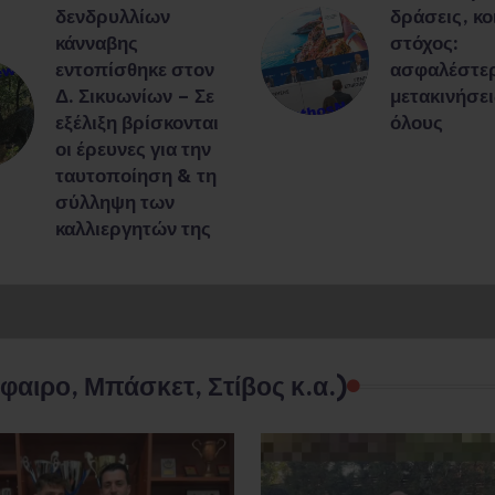
δενδρυλλίων
δράσεις, κο
κάνναβης
στόχος:
εντοπίσθηκε στον
ασφαλέστε
Δ. Σικυωνίων – Σε
μετακινήσει
εξέλιξη βρίσκονται
όλους
οι έρευνες για την
ταυτοποίηση & τη
σύλληψη των
καλλιεργητών της
φαιρο, Μπάσκετ, Στίβος κ.α.)