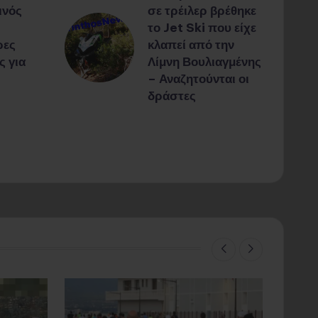
ινός
σε τρέιλερ βρέθηκε
το Jet Ski που είχε
ρες
κλαπεί από την
ς για
Λίμνη Βουλιαγμένης
– Αναζητούνται οι
δράστες