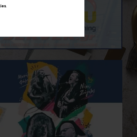
ies
.