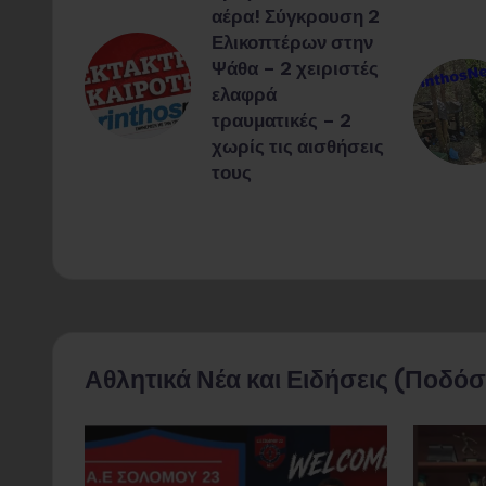
ΟΣ:
αέρα! Σύγκρουση 2
Ελικοπτέρων στην
Ψάθα – 2 χειριστές
ελαφρά
 στους
τραυματικές – 2
κόμβου
χωρίς τις αισθήσεις
τους
Αθλητικά Νέα και Ειδήσεις (Ποδόσ