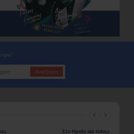
κτήρες!
Αναζήτηση
νες
Στο Ηραίο και πάνω