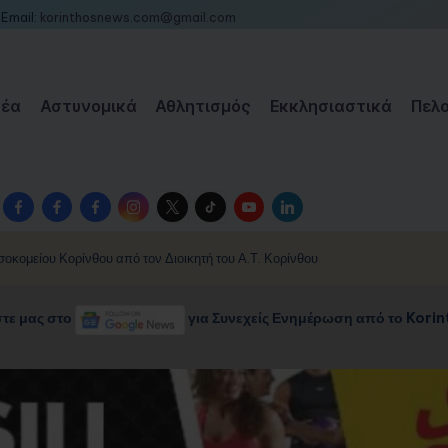
Email:
korinthosnews.com@gmail.com
Νέα
Αστυνομικά
Αθλητισμός
Εκκλησιαστικά
Πελ
Facebook
Facebook
Facebook
Instagram
Twitter
TikTok
YouTube
LinkedIn
Group
Page
Page
οκομείου Κορίνθου από τον Διοικητή του Α.Τ. Κορίνθου
τε μας στο
για Συνεχείς Ενημέρωση από το Kori